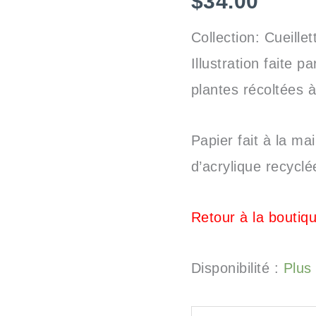
$
34.00
Chêne
blanc
Collection: Cueille
Illustration faite 
plantes récoltées 
Papier fait à la ma
d’acrylique recyclé
Retour à la boutiq
Disponibilité :
Plus