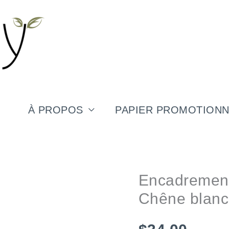
Encadrement
Chêne
blanc
À PROPOS
PAPIER PROMOTIONN
Encadremen
quantité
Chêne blanc
de
Encadrement